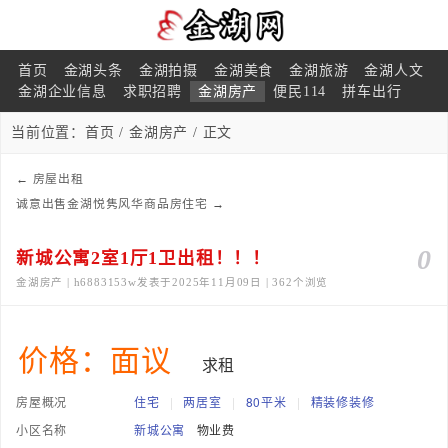
首页
金湖头条
金湖拍摄
金湖美食
金湖旅游
金湖人文
金湖企业信息
求职招聘
金湖房产
便民114
拼车出行
当前位置：
首页
/
金湖房产
/ 正文
←
房屋出租
诚意出售金湖悦隽风华商品房住宅
→
0
新城公寓2室1厅1卫出租！！！
金湖房产 | h6883153w发表于2025年11月09日 | 362个浏览
价格：面议
求租
房屋概况
住宅
|
两居室
|
80平米
|
精装修装修
小区名称
新城公寓
物业费