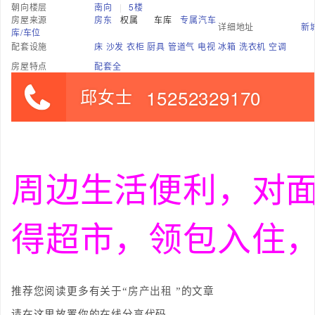
朝向楼层
南向
|
5楼
房屋来源
房东
权属
车库
专属汽车
详细地址
新
库/车位
配套设施
床 沙发 衣柜 厨具 管道气 电视 冰箱 洗衣机 空调
房屋特点
配套全
邱女士
15252329170
周边生活便利，对
得超市，领包入住
推荐您阅读更多有关于“
房产出租
”的文章
请在这里放置你的在线分享代码