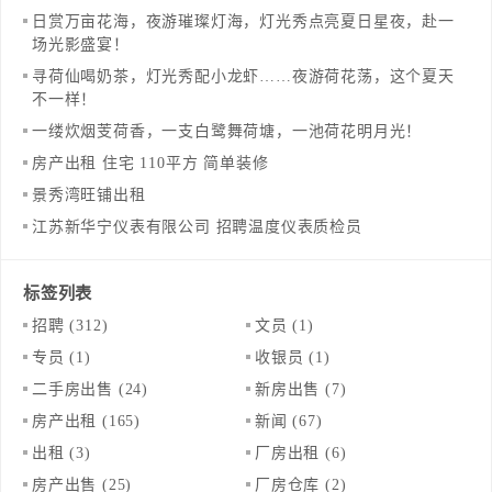
日赏万亩花海，夜游璀璨灯海，灯光秀点亮夏日星夜，赴一
场光影盛宴！
寻荷仙喝奶茶，灯光秀配小龙虾……夜游荷花荡，这个夏天
不一样！
一缕炊烟芰荷香，一支白鹭舞荷塘，一池荷花明月光！
房产出租 住宅 110平方 简单装修
景秀湾旺铺出租
江苏新华宁仪表有限公司 招聘温度仪表质检员
标签列表
招聘
(312)
文员
(1)
专员
(1)
收银员
(1)
二手房出售
(24)
新房出售
(7)
房产出租
(165)
新闻
(67)
出租
(3)
厂房出租
(6)
房产出售
(25)
厂房仓库
(2)