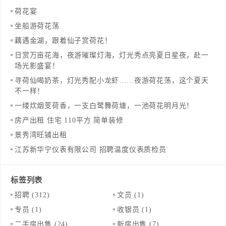
荷花宴
坐船游荷花荡
藕遇金湖，跟着仙子赏荷花！
日赏万亩花海，夜游璀璨灯海，灯光秀点亮夏日星夜，赴一
场光影盛宴！
寻荷仙喝奶茶，灯光秀配小龙虾……夜游荷花荡，这个夏天
不一样！
一缕炊烟芰荷香，一支白鹭舞荷塘，一池荷花明月光！
房产出租 住宅 110平方 简单装修
景秀湾旺铺出租
江苏新华宁仪表有限公司 招聘温度仪表质检员
标签列表
招聘
(312)
文员
(1)
专员
(1)
收银员
(1)
二手房出售
(24)
新房出售
(7)