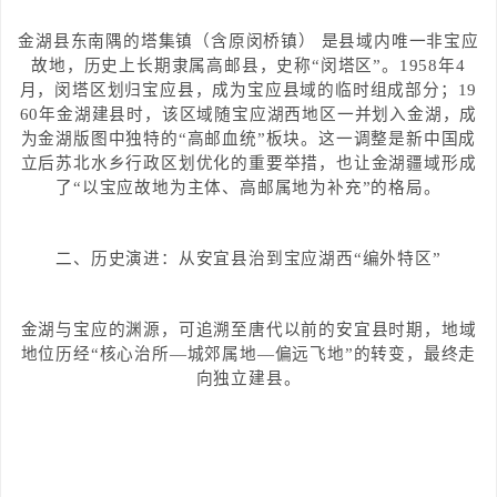
金湖县东南隅的塔集镇（含原闵桥镇） 是县域内唯一非宝应
故地，历史上长期隶属高邮县，史称“闵塔区”。1958年4
月，闵塔区划归宝应县，成为宝应县域的临时组成部分；19
60年金湖建县时，该区域随宝应湖西地区一并划入金湖，成
为金湖版图中独特的“高邮血统”板块。这一调整是新中国成
立后苏北水乡行政区划优化的重要举措，也让金湖疆域形成
了“以宝应故地为主体、高邮属地为补充”的格局。
二、历史演进：从安宜县治到宝应湖西“编外特区”
金湖与宝应的渊源，可追溯至唐代以前的安宜县时期，地域
地位历经“核心治所—城郊属地—偏远飞地”的转变，最终走
向独立建县。