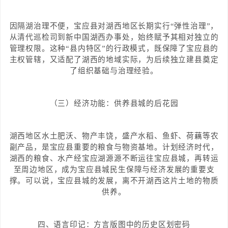
因隔湖治理不便，宝应县对湖西地区长期实行“弹性治理”，
从清代巡检司到新中国湖西办事处，始终赋予其相对独立的
管理权限。这种“县内特区”的行政模式，既保障了宝应县的
主权管辖，又适配了湖西的地域实际，为后续独立建县奠定
了组织基础与治理经验。
（三）经济功能：供养县城的后花园
湖西地区水土肥沃、物产丰饶，盛产水稻、鱼虾、荷藕等农
副产品，是宝应县重要的粮食与物资基地。计划经济时代，
湖西的粮食、水产经宝应湖源源不断运往宝应县城，再转运
至周边地区，成为宝应县城民生保障与经济发展的重要支
撑。可以说，宝应县城的发展，离不开湖西这片土地的物质
供养。
四、语言印记：方言版图中的历史区划密码