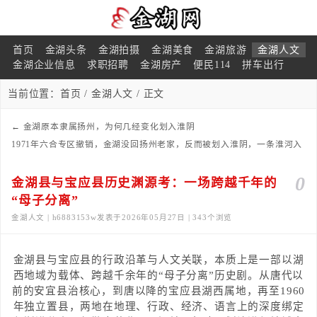
首页
金湖头条
金湖拍摄
金湖美食
金湖旅游
金湖人文
金湖企业信息
求职招聘
金湖房产
便民114
拼车出行
当前位置：
首页
/
金湖人文
/ 正文
←
金湖原本隶属扬州，为何几经变化划入淮阴
1971年六合专区撤销，金湖没回扬州老家，反而被划入淮阴，一条淮河入
江水道彻底改写了这个县的命运
→
0
金湖县与宝应县历史渊源考：一场跨越千年的
“母子分离”
金湖人文 | h6883153w发表于2026年05月27日 | 343个浏览
金湖县与宝应县的行政沿革与人文关联，本质上是一部以湖
西地域为载体、跨越千余年的“母子分离”历史剧。从唐代以
前的安宜县治核心，到唐以降的宝应县湖西属地，再至1960
年独立置县，两地在地理、行政、经济、语言上的深度绑定