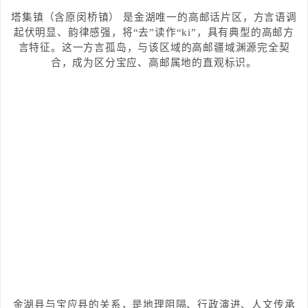
塔集镇（含原闵桥镇） 是金湖唯一的高邮话片区，方言语调
起伏明显、韵律感强，将“去”读作“ki”，具有典型的高邮方
言特征。这一方言孤岛，与该区域的高邮疆域渊源完全契
合，成为区分宝应、高邮属地的直观标识。
金湖县与宝应县的关系，是地理阻隔、行政演进、人文传承