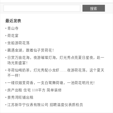
最近发表
青山寺
荷花宴
坐船游荷花荡
藕遇金湖，跟着仙子赏荷花！
日赏万亩花海，夜游璀璨灯海，灯光秀点亮夏日星夜，赴一
场光影盛宴！
寻荷仙喝奶茶，灯光秀配小龙虾……夜游荷花荡，这个夏天
不一样！
一缕炊烟芰荷香，一支白鹭舞荷塘，一池荷花明月光！
房产出租 住宅 110平方 简单装修
景秀湾旺铺出租
江苏新华宁仪表有限公司 招聘温度仪表质检员