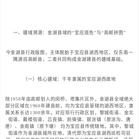
一、疆域溯源：金湖县域的“宝应底色”与“高邮拼图”
今金湖县行政版图，主体脱胎于宝应县湖西地区，仅东南一
隅源自高邮县，二者共同构成金湖建县的疆域基础。
（一）核心疆域：千年隶属的宝应湖西故地
除1958年由高邮划入的闵桥、塔集片区外，金湖县全域绝大
部分区域在1960年建县前，均为宝应县管辖的湖西地区，隶
属关系长达1300余年。对应现行行政区划，黎城街道、金北
街道、戴楼街道、吕良镇、前锋镇、银涂镇（原涂沟、唐
港）、金南镇（原卞塘） 均为宝应县传统辖地。其中，黎城
街道作为金湖县城所在地，清代即为宝应县湖西巡检司驻