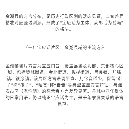
金湖县的方言分布，是历史行政区划的活态见证，口音差异
精准对应疆域渊源，形成了“宝应话为主体、高邮话为孤岛”
的格局。
（一）宝应话片区：金湖县域的主流方言
金湖黎城片方言为宝应口音，覆盖县城及北部、东部核心区
域，包括黎城街道、金北街道、戴楼街道、吕良镇、前锋
镇、银涂镇。该片区方言语调平直、儿化音稀少，保留“鞋
子”称“孩子”、“睡觉”称“告告”等典型宝应方言特征，与淮
安市区（老淮阴）的翘舌音方言差异显著。县城中老年群体
的日常用语，仍以纯正宝应话为主，是千年隶属关系的语言
遗存。