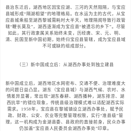
县治东迁后，湖西地区因宝应湖、三河的天然阻隔，与宝应
县城形成“隔湖相望”的地理格局。在水运为主的古代，从宝
应县城乘船至湖西黎城需耗时大半天，地理隔阂导致行政管
辖“鞭长莫及”，湖西逐渐成为宝应县“被遗忘的乡下”。尽管
如此，其行政隶属关系始终未变，历经唐、宋、元、明、
清、民国至新中国初期，始终归宝应县管辖，成为宝应县域
不可或缺的组成部分。
（三）新中国成立后：从湖西办事处到独立建县
新中国成立后，湖西地区水网密布、交通不便、治理难度大
的问题日益凸显。湖东（宝应县城）与湖西气候、农时、水
情差异显著，常出现“湖东春耕、湖西播种，湖东排涝、湖
西抗旱”的错位现象，传统县级治理模式难以适配湖西实际
需求。1958年，宝应县在黎城镇设立湖西办事处，赋予民
政、财政、公安、农业等完整管理权限，实行“准县级”管
理，这一机构成为金湖县委、县政府的直接前身，民众办事
仍加盖“宝应县人民委员会湖西办事处”印章。