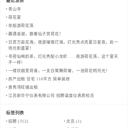
最近发表
青山寺
荷花宴
坐船游荷花荡
藕遇金湖，跟着仙子赏荷花！
日赏万亩花海，夜游璀璨灯海，灯光秀点亮夏日星夜，赴一
场光影盛宴！
寻荷仙喝奶茶，灯光秀配小龙虾……夜游荷花荡，这个夏天
不一样！
一缕炊烟芰荷香，一支白鹭舞荷塘，一池荷花明月光！
房产出租 住宅 110平方 简单装修
景秀湾旺铺出租
江苏新华宁仪表有限公司 招聘温度仪表质检员
标签列表
招聘
(312)
文员
(1)